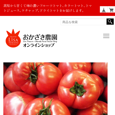
高知から甘くて味の濃いフルーツトマト､カラートマト､トマ
トジュース､ケチャップ､ドライトマトをお届けします。