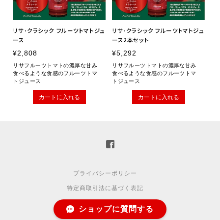
リサ･クラシック フルーツトマトジュ
リサ･クラシック フルーツトマトジュ
ース
ース2本セット
¥2,808
¥5,292
リサフルーツトマトの濃厚な甘み
リサフルーツトマトの濃厚な甘み
食べるような食感のフルーツトマ
食べるような食感のフルーツトマ
トジュース
トジュース
カートに入れる
カートに入れる
プライバシーポリシー
特定商取引法に基づく表記
ショップに質問する
© Okazaki Farm