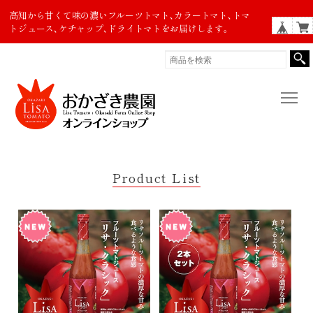
高知から甘くて味の濃いフルーツトマト､カラートマト､トマ
トジュース､ケチャップ､ドライトマトをお届けします。
Product List