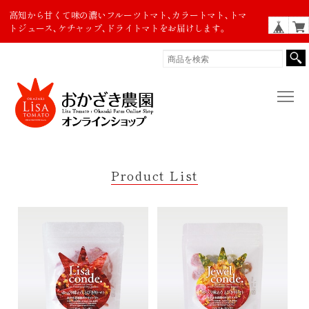
高知から甘くて味の濃いフルーツトマト､カラートマト､トマ
トジュース､ケチャップ､ドライトマトをお届けします。
Product List