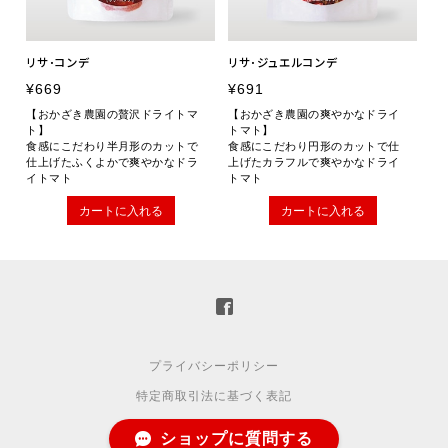
リサ･コンデ
リサ･ジュエルコンデ
¥669
¥691
【おかざき農園の贅沢ドライトマ
【おかざき農園の爽やかなドライ
ト】
トマト】
食感にこだわり半月形のカットで
食感にこだわり円形のカットで仕
仕上げたふくよかで爽やかなドラ
上げたカラフルで爽やかなドライ
イトマト
トマト
カートに入れる
カートに入れる
プライバシーポリシー
特定商取引法に基づく表記
ショップに質問する
© Okazaki Farm