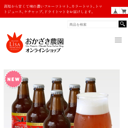
高知から甘くて味の濃いフルーツトマト､カラートマト､トマ
トジュース､ケチャップ､ドライトマトをお届けします。