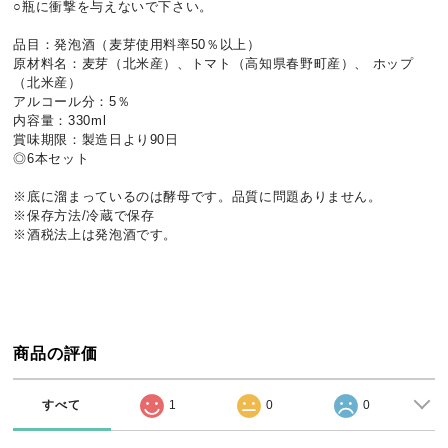
○瓶に衝撃を与えないで下さい。
品目：発泡酒（麦芽使用料率50％以上）
原材料名：麦芽（北米産）、トマト（高知県春野町産）、 ホップ
（北米産）
アルコール分：5％
内容量：330ml
賞味期限：製造日より90日
◎6本セット
※底に溜まっているのは酵母です。品質に問題ありません。
※保存方法/冷蔵で保存
※酒税法上は発泡酒です。
商品の評価
すべて
1
0
0