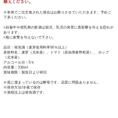
購入ください。
※単体でご注文後された場合はお断りさせていただきます。予めご
了承ください。
○妊娠中や授乳期の飲酒は胎児、乳児の発育に悪影響を与える恐れが
あります。
○瓶に衝撃を与えないで下さい。
品目：発泡酒（麦芽使用料率50％以上）
原材料名：麦芽（北米産）、トマト（高知県春野町産）、 ホップ
（北米産）
アルコール分：5％
内容量：330ml
賞味期限：製造日より90日
※底に溜まっているのは酵母です。品質に問題ありません。
※保存方法/冷蔵で保存
※酒税法上は発泡酒です。