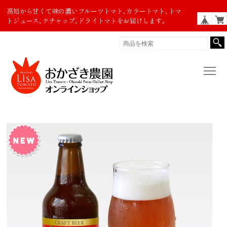
高知から甘くて味の濃いフルーツトマト､カラートマト､トマ
トジュース､ケチャップ､ドライトマトをお届けします。