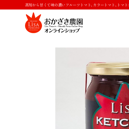
高知から甘くて味の濃いフルーツトマト､カラートマト､トマト