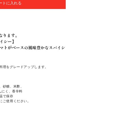
ートに入れる
になります。
イシー】
マトがベースの風味豊かなスパイシ
料理をグレードアップします。
、砂糖、米酢、
く、香辛料
温で保存
にご使用ください。