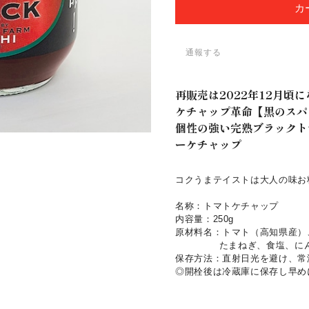
カ
通報する
再販売は2022年12月頃
ケチャップ革命【黒のスパ
個性の強い完熟ブラックト
ーケチャップ
コクうまテイストは大人の味お
名称：トマトケチャップ
内容量：250g
原材料名：トマト（高知県産）
たまねぎ、食塩、にんに
保存方法：直射日光を避け、常
◎開栓後は冷蔵庫に保存し早め